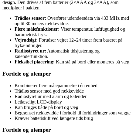
design. Den drives af fem batterier (2×AAA og 3×AA), som
medfølger i pakken.
Trådløs sensor:
Overfører udendørsdata via 433 MHz med
op til 30 meters rækkevidde.
Flere målefunktioner:
Viser temperatur, luftfugtighed og
barometrisk tryk.
Vejrudsigt:
Forudser vejret 12–24 timer frem baseret på
trykændringer.
Radiostyret ur:
Automatisk tidsjustering og
kalenderfunktion.
Fleksibel placering:
Kan stå på bord eller monteres på væg.
Fordele og ulemper
Kombinerer flere måleparametre i én enhed
Trådløs sensor med god rækkevidde
Radiostyret ur med alarm og kalender
Letlæseligt LCD-display
Kan bruges både på bord og væg
Begrænset rækkevidde i forhold til forhindringer som vægge
Kræver batteriskift ved længere tids brug
Fordele og ulemper