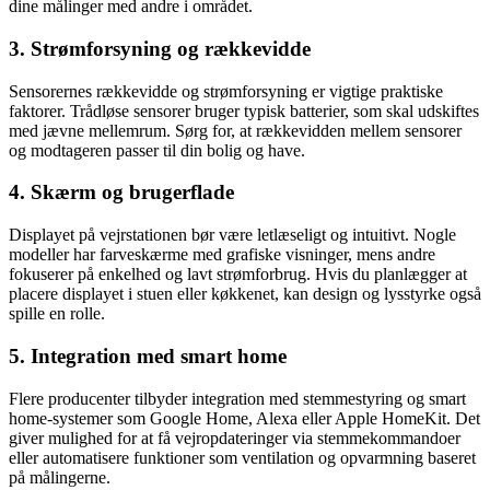
dine målinger med andre i området.
3. Strømforsyning og rækkevidde
Sensorernes rækkevidde og strømforsyning er vigtige praktiske
faktorer. Trådløse sensorer bruger typisk batterier, som skal udskiftes
med jævne mellemrum. Sørg for, at rækkevidden mellem sensorer
og modtageren passer til din bolig og have.
4. Skærm og brugerflade
Displayet på vejrstationen bør være letlæseligt og intuitivt. Nogle
modeller har farveskærme med grafiske visninger, mens andre
fokuserer på enkelhed og lavt strømforbrug. Hvis du planlægger at
placere displayet i stuen eller køkkenet, kan design og lysstyrke også
spille en rolle.
5. Integration med smart home
Flere producenter tilbyder integration med stemmestyring og smart
home-systemer som Google Home, Alexa eller Apple HomeKit. Det
giver mulighed for at få vejropdateringer via stemmekommandoer
eller automatisere funktioner som ventilation og opvarmning baseret
på målingerne.