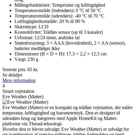
Målingsfunktioner: Temperatur og luftfugtighed
Temperaturområde (indendørs): 0 °C til 50 °C
Temperaturområde (udendørs): -40 °C til 70 °C
Luftfugtighedsområde: 20 % til 90 %
Skærmtype: LCD
Konnektivitet: Trådløs sensor (op til 3 kanaler)
Urformat: 12/24 timer, arabiske tal
Strømforsyning: 3 × AAA (hovedenhed), 2 × AA (sensor),
batterier medfølger ikke
Dimensioner (B × D × H): 17,3 × 2,2 × 12,5 cm
Vægt: 230 g
Seneste pris:
65
kr.
Se detaljer
Mere information
4
Smart vejrstation
Eve Weather (Matter)
Eve Weather (Matter) er en kompakt og trådløs vejrstation, der måler
temperatur, luftfugtighed og barometertryk. Den er designet til
udendørs brug og integreres med Apple HomeKit og Matter-
platforme via Thread-teknologi.
Hvorfor den er blevet udvalgt: Eve Weather (Matter) er udvalgt for
sin kombination af præcise målinger, trådløs forbindelse og bred