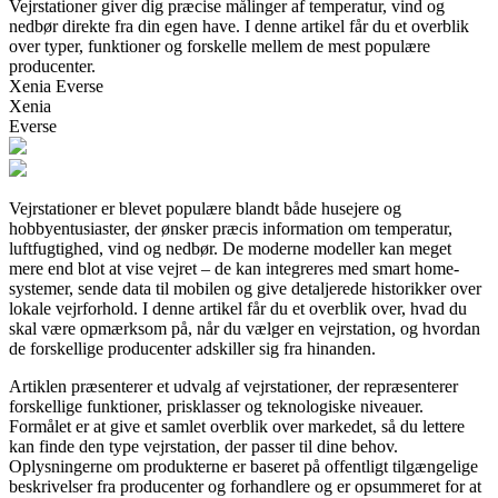
Vejrstationer giver dig præcise målinger af temperatur, vind og
nedbør direkte fra din egen have. I denne artikel får du et overblik
over typer, funktioner og forskelle mellem de mest populære
producenter.
Xenia Everse
Xenia
Everse
Vejrstationer er blevet populære blandt både husejere og
hobbyentusiaster, der ønsker præcis information om temperatur,
luftfugtighed, vind og nedbør. De moderne modeller kan meget
mere end blot at vise vejret – de kan integreres med smart home-
systemer, sende data til mobilen og give detaljerede historikker over
lokale vejrforhold. I denne artikel får du et overblik over, hvad du
skal være opmærksom på, når du vælger en vejrstation, og hvordan
de forskellige producenter adskiller sig fra hinanden.
Artiklen præsenterer et udvalg af vejrstationer, der repræsenterer
forskellige funktioner, prisklasser og teknologiske niveauer.
Formålet er at give et samlet overblik over markedet, så du lettere
kan finde den type vejrstation, der passer til dine behov.
Oplysningerne om produkterne er baseret på offentligt tilgængelige
beskrivelser fra producenter og forhandlere og er opsummeret for at