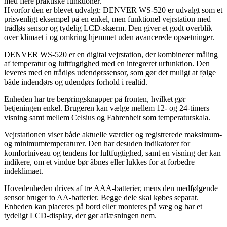
med flere praktiske funktioner.
Hvorfor den er blevet udvalgt: DENVER WS-520 er udvalgt som et
prisvenligt eksempel på en enkel, men funktionel vejrstation med
trådløs sensor og tydelig LCD-skærm. Den giver et godt overblik
over klimaet i og omkring hjemmet uden avancerede opsætninger.
DENVER WS-520 er en digital vejrstation, der kombinerer måling
af temperatur og luftfugtighed med en integreret urfunktion. Den
leveres med en trådløs udendørssensor, som gør det muligt at følge
både indendørs og udendørs forhold i realtid.
Enheden har tre berøringsknapper på fronten, hvilket gør
betjeningen enkel. Brugeren kan vælge mellem 12- og 24-timers
visning samt mellem Celsius og Fahrenheit som temperaturskala.
Vejrstationen viser både aktuelle værdier og registrerede maksimum-
og minimumtemperaturer. Den har desuden indikatorer for
komfortniveau og tendens for luftfugtighed, samt en visning der kan
indikere, om et vindue bør åbnes eller lukkes for at forbedre
indeklimaet.
Hovedenheden drives af tre AAA-batterier, mens den medfølgende
sensor bruger to AA-batterier. Begge dele skal købes separat.
Enheden kan placeres på bord eller monteres på væg og har et
tydeligt LCD-display, der gør aflæsningen nem.