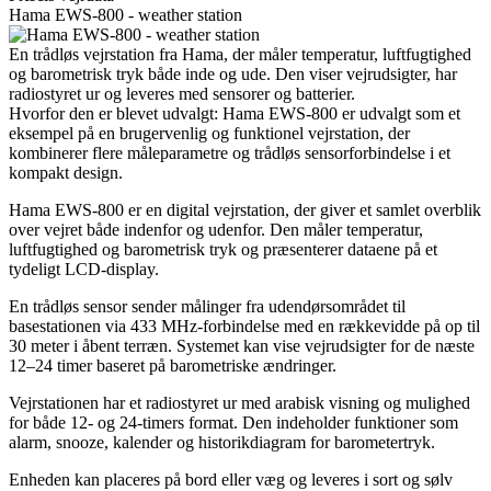
Hama EWS-800 - weather station
En trådløs vejrstation fra Hama, der måler temperatur, luftfugtighed
og barometrisk tryk både inde og ude. Den viser vejrudsigter, har
radiostyret ur og leveres med sensorer og batterier.
Hvorfor den er blevet udvalgt: Hama EWS-800 er udvalgt som et
eksempel på en brugervenlig og funktionel vejrstation, der
kombinerer flere måleparametre og trådløs sensorforbindelse i et
kompakt design.
Hama EWS-800 er en digital vejrstation, der giver et samlet overblik
over vejret både indenfor og udenfor. Den måler temperatur,
luftfugtighed og barometrisk tryk og præsenterer dataene på et
tydeligt LCD-display.
En trådløs sensor sender målinger fra udendørsområdet til
basestationen via 433 MHz-forbindelse med en rækkevidde på op til
30 meter i åbent terræn. Systemet kan vise vejrudsigter for de næste
12–24 timer baseret på barometriske ændringer.
Vejrstationen har et radiostyret ur med arabisk visning og mulighed
for både 12- og 24-timers format. Den indeholder funktioner som
alarm, snooze, kalender og historikdiagram for barometertryk.
Enheden kan placeres på bord eller væg og leveres i sort og sølv