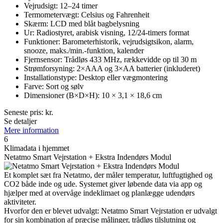
Vejrudsigt: 12–24 timer
Termometervægt: Celsius og Fahrenheit
Skærm: LCD med blåt bagbelysning
Ur: Radiostyret, arabisk visning, 12/24-timers format
Funktioner: Barometerhistorik, vejrudsigtsikon, alarm,
snooze, maks./min.-funktion, kalender
Fjernsensor: Trådløs 433 MHz, rækkevidde op til 30 m
Strømforsyning: 2×AAA og 3×AA batterier (inkluderet)
Installationstype: Desktop eller vægmontering
Farve: Sort og sølv
Dimensioner (B×D×H): 10 × 3,1 × 18,6 cm
Seneste pris:
kr.
Se detaljer
Mere information
6
Klimadata i hjemmet
Netatmo Smart Vejrstation + Ekstra Indendørs Modul
Et komplet sæt fra Netatmo, der måler temperatur, luftfugtighed og
CO2 både inde og ude. Systemet giver løbende data via app og
hjælper med at overvåge indeklimaet og planlægge udendørs
aktiviteter.
Hvorfor den er blevet udvalgt: Netatmo Smart Vejrstation er udvalgt
for sin kombination af præcise målinger, trådløs tilslutning og