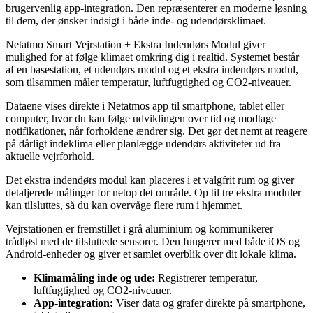
brugervenlig app-integration. Den repræsenterer en moderne løsning
til dem, der ønsker indsigt i både inde- og udendørsklimaet.
Netatmo Smart Vejrstation + Ekstra Indendørs Modul giver
mulighed for at følge klimaet omkring dig i realtid. Systemet består
af en basestation, et udendørs modul og et ekstra indendørs modul,
som tilsammen måler temperatur, luftfugtighed og CO2-niveauer.
Dataene vises direkte i Netatmos app til smartphone, tablet eller
computer, hvor du kan følge udviklingen over tid og modtage
notifikationer, når forholdene ændrer sig. Det gør det nemt at reagere
på dårligt indeklima eller planlægge udendørs aktiviteter ud fra
aktuelle vejrforhold.
Det ekstra indendørs modul kan placeres i et valgfrit rum og giver
detaljerede målinger for netop det område. Op til tre ekstra moduler
kan tilsluttes, så du kan overvåge flere rum i hjemmet.
Vejrstationen er fremstillet i grå aluminium og kommunikerer
trådløst med de tilsluttede sensorer. Den fungerer med både iOS og
Android-enheder og giver et samlet overblik over dit lokale klima.
Klimamåling inde og ude:
Registrerer temperatur,
luftfugtighed og CO2-niveauer.
App-integration:
Viser data og grafer direkte på smartphone,