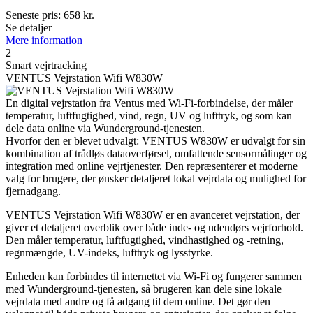
Seneste pris:
658
kr.
Se detaljer
Mere information
2
Smart vejrtracking
VENTUS Vejrstation Wifi W830W
En digital vejrstation fra Ventus med Wi-Fi-forbindelse, der måler
temperatur, luftfugtighed, vind, regn, UV og lufttryk, og som kan
dele data online via Wunderground-tjenesten.
Hvorfor den er blevet udvalgt: VENTUS W830W er udvalgt for sin
kombination af trådløs dataoverførsel, omfattende sensormålinger og
integration med online vejrtjenester. Den repræsenterer et moderne
valg for brugere, der ønsker detaljeret lokal vejrdata og mulighed for
fjernadgang.
VENTUS Vejrstation Wifi W830W er en avanceret vejrstation, der
giver et detaljeret overblik over både inde- og udendørs vejrforhold.
Den måler temperatur, luftfugtighed, vindhastighed og -retning,
regnmængde, UV-indeks, lufttryk og lysstyrke.
Enheden kan forbindes til internettet via Wi-Fi og fungerer sammen
med Wunderground-tjenesten, så brugeren kan dele sine lokale
vejrdata med andre og få adgang til dem online. Det gør den