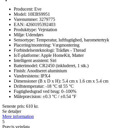
Producent: Eve
Model: 10EBS9951
Varenummer: 3279775
EAN: 4260195392403
Produkttype: Vejrstation
Miljø: Udendørs
Sensortype: Temperatur, luftfugtighed, barometertryk
Placering/montering: Vægmontering
Forbindelsesteknologi: Trådløs - Thread
IoT-platforme: Apple HomeKit, Matter
Intelligent assistent: Siri
Batterimodel: CR2450 (inkluderet, 1 stk.)
Finish: Anodiseret aluminium
Vandresistens: IPX4
Dimensioner (B x D x H): 5.4 cm x 1.6 cm x 5.4 cm
Driftstemperatur: -18 °C til 55 °C
Fugtighedsgrad ved brug: 0–100%
Målepræcision: ±0.3 °C / ±0.54 °F
Seneste pris:
610
kr.
Se detaljer
Mere information
5
Præcis vejrdata