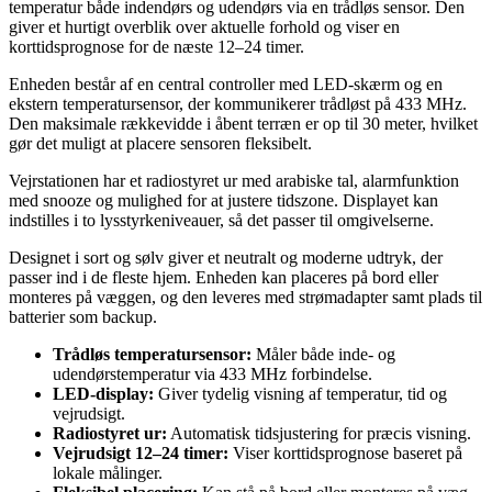
temperatur både indendørs og udendørs via en trådløs sensor. Den
giver et hurtigt overblik over aktuelle forhold og viser en
korttidsprognose for de næste 12–24 timer.
Enheden består af en central controller med LED-skærm og en
ekstern temperatursensor, der kommunikerer trådløst på 433 MHz.
Den maksimale rækkevidde i åbent terræn er op til 30 meter, hvilket
gør det muligt at placere sensoren fleksibelt.
Vejrstationen har et radiostyret ur med arabiske tal, alarmfunktion
med snooze og mulighed for at justere tidszone. Displayet kan
indstilles i to lysstyrkeniveauer, så det passer til omgivelserne.
Designet i sort og sølv giver et neutralt og moderne udtryk, der
passer ind i de fleste hjem. Enheden kan placeres på bord eller
monteres på væggen, og den leveres med strømadapter samt plads til
batterier som backup.
Trådløs temperatursensor:
Måler både inde- og
udendørstemperatur via 433 MHz forbindelse.
LED-display:
Giver tydelig visning af temperatur, tid og
vejrudsigt.
Radiostyret ur:
Automatisk tidsjustering for præcis visning.
Vejrudsigt 12–24 timer:
Viser korttidsprognose baseret på
lokale målinger.