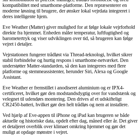
kompatibilitet med smarthome-platforme. Den repræsenterer en
moderne løsning til brugere, der ønsker lokal vejrdata integreret i
deres intelligente hjem.
Eve Weather (Matter) giver mulighed for at følge lokale vejrforhold
direkte fra hjemmet. Enheden måler temperatur, luftfugtighed og
barometertryk og viser udviklingen over tid, så brugeren kan følge
vejret i detaljer.
Vejrstationen fungerer trådløst via Thread-teknologi, hvilket sikrer
stabil forbindelse og hurtig respons i smarthome-netværket. Den
understøtter Matter-standarden, så den kan integreres med flere
platforme og stemmeassistenter, herunder Siri, Alexa og Google
Assistant.
Eve Weather er fremstillet i anodiseret aluminium og er IPX4-
certificeret, hvilket gør den modstandsdygtig over for vandstænk og
velegnet til udendørs montering. Den drives af et udskifteligt
CR2450-batteri, hvilket gør den helt trådløs og nem at installere.
Ved hjælp af Eve-appen til iPhone og iPad kan brugeren se både
aktuelle og historiske data, opdelt efter dag, måned eller år. Det giver
et detaljeret overblik over klimaet omkring hjemmet og gør det
muligt at opdage mønstre i vejret.