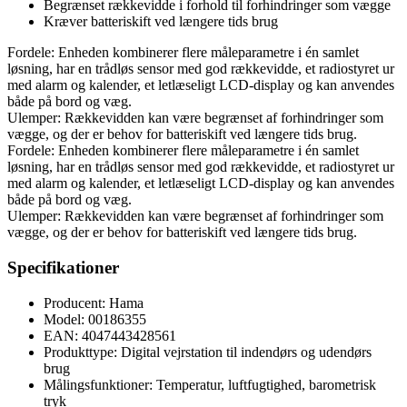
Begrænset rækkevidde i forhold til forhindringer som vægge
Kræver batteriskift ved længere tids brug
Fordele: Enheden kombinerer flere måleparametre i én samlet
løsning, har en trådløs sensor med god rækkevidde, et radiostyret ur
med alarm og kalender, et letlæseligt LCD-display og kan anvendes
både på bord og væg.
Ulemper: Rækkevidden kan være begrænset af forhindringer som
vægge, og der er behov for batteriskift ved længere tids brug.
Fordele: Enheden kombinerer flere måleparametre i én samlet
løsning, har en trådløs sensor med god rækkevidde, et radiostyret ur
med alarm og kalender, et letlæseligt LCD-display og kan anvendes
både på bord og væg.
Ulemper: Rækkevidden kan være begrænset af forhindringer som
vægge, og der er behov for batteriskift ved længere tids brug.
Specifikationer
Producent: Hama
Model: 00186355
EAN: 4047443428561
Produkttype: Digital vejrstation til indendørs og udendørs
brug
Målingsfunktioner: Temperatur, luftfugtighed, barometrisk
tryk