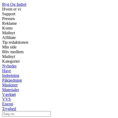
Byg Og Indret
Hvem er vi
Support
Pressen
Reklame
Konto
Mailnyt
Affiliate
Tip redaktionen
Min side
Bliv medlem
Mailnyt
Kategorier
Nyheder
Have
Indretning
Påklædning
Maskiner
Materialer
Værktøj
VVS
Energi
Tryghed