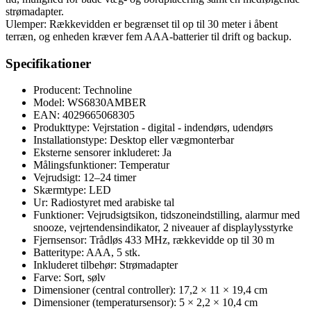
strømadapter.
Ulemper: Rækkevidden er begrænset til op til 30 meter i åbent
terræn, og enheden kræver fem AAA-batterier til drift og backup.
Specifikationer
Producent: Technoline
Model: WS6830AMBER
EAN: 4029665068305
Produkttype: Vejrstation - digital - indendørs, udendørs
Installationstype: Desktop eller vægmonterbar
Eksterne sensorer inkluderet: Ja
Målingsfunktioner: Temperatur
Vejrudsigt: 12–24 timer
Skærmtype: LED
Ur: Radiostyret med arabiske tal
Funktioner: Vejrudsigtsikon, tidszoneindstilling, alarmur med
snooze, vejrtendensindikator, 2 niveauer af displaylysstyrke
Fjernsensor: Trådløs 433 MHz, rækkevidde op til 30 m
Batteritype: AAA, 5 stk.
Inkluderet tilbehør: Strømadapter
Farve: Sort, sølv
Dimensioner (central controller): 17,2 × 11 × 19,4 cm
Dimensioner (temperatursensor): 5 × 2,2 × 10,4 cm