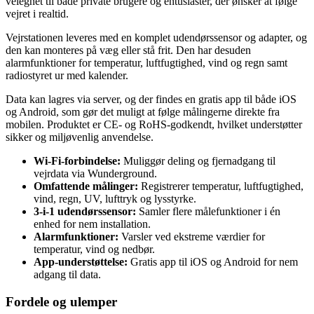
velegnet til både private brugere og entusiaster, der ønsker at følge
vejret i realtid.
Vejrstationen leveres med en komplet udendørssensor og adapter, og
den kan monteres på væg eller stå frit. Den har desuden
alarmfunktioner for temperatur, luftfugtighed, vind og regn samt
radiostyret ur med kalender.
Data kan lagres via server, og der findes en gratis app til både iOS
og Android, som gør det muligt at følge målingerne direkte fra
mobilen. Produktet er CE- og RoHS-godkendt, hvilket understøtter
sikker og miljøvenlig anvendelse.
Wi-Fi-forbindelse:
Muliggør deling og fjernadgang til
vejrdata via Wunderground.
Omfattende målinger:
Registrerer temperatur, luftfugtighed,
vind, regn, UV, lufttryk og lysstyrke.
3-i-1 udendørssensor:
Samler flere målefunktioner i én
enhed for nem installation.
Alarmfunktioner:
Varsler ved ekstreme værdier for
temperatur, vind og nedbør.
App-understøttelse:
Gratis app til iOS og Android for nem
adgang til data.
Fordele og ulemper