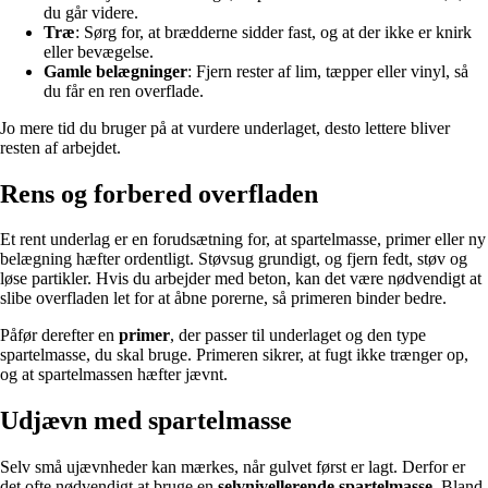
du går videre.
Træ
: Sørg for, at brædderne sidder fast, og at der ikke er knirk
eller bevægelse.
Gamle belægninger
: Fjern rester af lim, tæpper eller vinyl, så
du får en ren overflade.
Jo mere tid du bruger på at vurdere underlaget, desto lettere bliver
resten af arbejdet.
Rens og forbered overfladen
Et rent underlag er en forudsætning for, at spartelmasse, primer eller ny
belægning hæfter ordentligt. Støvsug grundigt, og fjern fedt, støv og
løse partikler. Hvis du arbejder med beton, kan det være nødvendigt at
slibe overfladen let for at åbne porerne, så primeren binder bedre.
Påfør derefter en
primer
, der passer til underlaget og den type
spartelmasse, du skal bruge. Primeren sikrer, at fugt ikke trænger op,
og at spartelmassen hæfter jævnt.
Udjævn med spartelmasse
Selv små ujævnheder kan mærkes, når gulvet først er lagt. Derfor er
det ofte nødvendigt at bruge en
selvnivellerende spartelmasse
. Bland