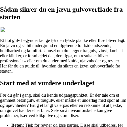
Sådan sikrer du en jævn gulvoverflade fra
starten
Et flot gulv begynder længe før den første planke eller flise bliver lagt.
En jævn og stabil undergrund er afgørende for både udseende,
holdbarhed og komfort. Uanset om du lægger trægulv, vinyl, laminat
eller klinker, er forarbejdet det, der afgør, om resultatet bliver
professionelt – eller om du ender med knirk, ujævnheder og revner.
Her får du en guide til, hvordan du sikrer en jævn gulvoverflade fra
starten.
Start med at vurdere underlaget
Før du går i gang, skal du kende udgangspunktet. Er der tale om et
gammelt betongulv, et trægulv, eller måske et underlag med spor af lim
og ujævnheder? Brug et langt vaterpas eller en retskinne til at tjekke,
om gulvet hælder eller buer. Selv små niveauforskelle kan give
problemer, især ved klikgulve og store fliser.
Beton
: Tjek for revner og løse partier. Disse skal udbedres, før