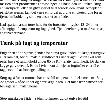
massen efter producentens anvisninger, og hæld den ud i felter. Brug
en tandspartel eller en glittespartel til at fordele den jævnt. Arbejder du
på større arealer, kan det være en fordel at bruge en pigget rulle for at
fjerne luftbobler og sikre en ensartet overflade.
Lad spartelmassen tørre helt, før du fortsætter – typisk 12–24 timer
afhængigt af temperatur og fugtighed. Tjek derefter igen med vaterpas,
at gulvet er plant.
Tænk på fugt og temperatur
Fugt er en af de største fjender for et nyt gulv. Inden du lægger trægulv
eller laminat, bør du måle fugtindholdet i underlaget. Beton skal som
regel have et fugtindhold under 85 % RF (relativ fugtighed), før du kan
lægge gulv ovenpå. Er du i tvivl, kan du leje en fugtmåler eller få en
fagperson til at foretage målingen.
Sørg også for, at rummet har en stabil temperatur – helst mellem 18 og
22 grader – både under og efter lægningen. Det mindsker risikoen for
bevægelser i materialerne.
Stop småskader i tide – sådan forlænger du dit gulvs levetid