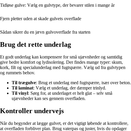
Tidløse gulve: Vælg en gulvtype, der bevarer stilen i mange år
Fjern pletter uden at skade gulvets overflade
Sådan sikrer du en jævn gulvoverflade fra starten
Brug det rette underlag
Et godt underlag kan kompensere for små ujævnheder og samtidig
give bedre komfort og lydisolering. Der findes mange typer: skum,
kork, filt og specialunderlag med fugtspærre. Vælg ud fra gulvtypen
og rummets behov.
Til trægulve
: Brug et underlag med fugtspærre, især over beton.
Til laminat
: Vælg et underlag, der dæmper trinlyd.
Til vinyl
: Sørg for, at underlaget er helt glat – selv små
ujævnheder kan ses gennem overfladen.
Kontroller undervejs
Når du begynder at lægge gulvet, er det vigtigt løbende at kontrollere,
at overfladen forbliver plan. Brug vaterpas og juster, hvis du opdager