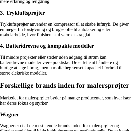
mere erfaring og rengøring.
3. Trykluftsprøjter
Trykluftsprøjter anvender en kompressor til at skabe lufttryk. De giver
en meget fin forstøvning og bruges ofte til autolakering eller
møbelarbejde, hvor finishen skal være ekstra glat.
4. Batteridrevne og kompakte modeller
Til mindre projekter eller steder uden adgang til strøm kan
batteridrevne modeller være praktiske. De er lette at håndtere og
hurtige at tage i brug, men har ofte begrænset kapacitet i forhold til
større elektriske modeller.
Forskellige brands inden for malersprøjter
Markedet for malersprøjter byder på mange producenter, som hver især
har deres fokus og styrker.
Wagner
Wagner er et af de mest kendte brands inden for malersprøjter og
tilbyder modeller til både hobbybrugere og professionelle. De er kendt