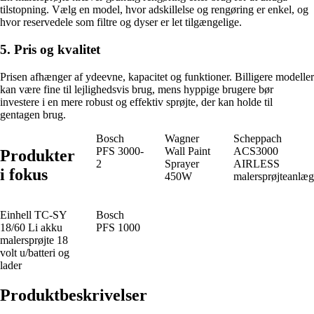
tilstopning. Vælg en model, hvor adskillelse og rengøring er enkel, og
hvor reservedele som filtre og dyser er let tilgængelige.
5. Pris og kvalitet
Prisen afhænger af ydeevne, kapacitet og funktioner. Billigere modeller
kan være fine til lejlighedsvis brug, mens hyppige brugere bør
investere i en mere robust og effektiv sprøjte, der kan holde til
gentagen brug.
Bosch
Wagner
Scheppach
PFS 3000-
Wall Paint
ACS3000
Produkter
2
Sprayer
AIRLESS
i fokus
450W
malersprøjteanlæg
Einhell TC-SY
Bosch
18/60 Li akku
PFS 1000
malersprøjte 18
volt u/batteri og
lader
Produktbeskrivelser