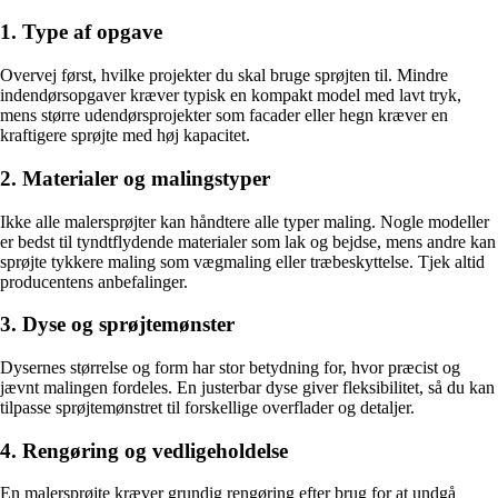
1. Type af opgave
Overvej først, hvilke projekter du skal bruge sprøjten til. Mindre
indendørsopgaver kræver typisk en kompakt model med lavt tryk,
mens større udendørsprojekter som facader eller hegn kræver en
kraftigere sprøjte med høj kapacitet.
2. Materialer og malingstyper
Ikke alle malersprøjter kan håndtere alle typer maling. Nogle modeller
er bedst til tyndtflydende materialer som lak og bejdse, mens andre kan
sprøjte tykkere maling som vægmaling eller træbeskyttelse. Tjek altid
producentens anbefalinger.
3. Dyse og sprøjtemønster
Dysernes størrelse og form har stor betydning for, hvor præcist og
jævnt malingen fordeles. En justerbar dyse giver fleksibilitet, så du kan
tilpasse sprøjtemønstret til forskellige overflader og detaljer.
4. Rengøring og vedligeholdelse
En malersprøjte kræver grundig rengøring efter brug for at undgå