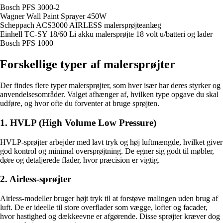
Bosch PFS 3000-2
Wagner Wall Paint Sprayer 450W
Scheppach ACS3000 AIRLESS malersprøjteanlæg
Einhell TC-SY 18/60 Li akku malersprøjte 18 volt u/batteri og lader
Bosch PFS 1000
Forskellige typer af malersprøjter
Der findes flere typer malersprøjter, som hver især har deres styrker og
anvendelsesområder. Valget afhænger af, hvilken type opgave du skal
udføre, og hvor ofte du forventer at bruge sprøjten.
1. HVLP (High Volume Low Pressure)
HVLP-sprøjter arbejder med lavt tryk og høj luftmængde, hvilket giver
god kontrol og minimal oversprøjtning. De egner sig godt til møbler,
døre og detaljerede flader, hvor præcision er vigtig.
2. Airless-sprøjter
Airless-modeller bruger højt tryk til at forstøve malingen uden brug af
luft. De er ideelle til store overflader som vægge, lofter og facader,
hvor hastighed og dækkeevne er afgørende. Disse sprøjter kræver dog