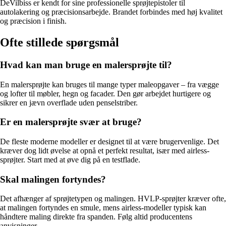
DeVilbiss er kendt for sine professionelle sprøjtepistoler til
autolakering og præcisionsarbejde. Brandet forbindes med høj kvalitet
og præcision i finish.
Ofte stillede spørgsmål
Hvad kan man bruge en malersprøjte til?
En malersprøjte kan bruges til mange typer maleopgaver – fra vægge
og lofter til møbler, hegn og facader. Den gør arbejdet hurtigere og
sikrer en jævn overflade uden penselstriber.
Er en malersprøjte svær at bruge?
De fleste moderne modeller er designet til at være brugervenlige. Det
kræver dog lidt øvelse at opnå et perfekt resultat, især med airless-
sprøjter. Start med at øve dig på en testflade.
Skal malingen fortyndes?
Det afhænger af sprøjtetypen og malingen. HVLP-sprøjter kræver ofte,
at malingen fortyndes en smule, mens airless-modeller typisk kan
håndtere maling direkte fra spanden. Følg altid producentens
anvisninger.