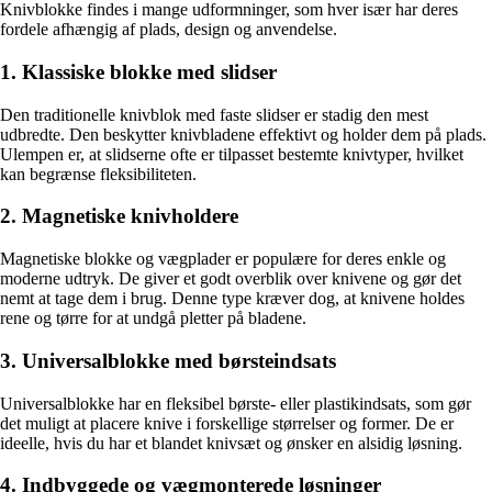
Knivblokke findes i mange udformninger, som hver især har deres
fordele afhængig af plads, design og anvendelse.
1. Klassiske blokke med slidser
Den traditionelle knivblok med faste slidser er stadig den mest
udbredte. Den beskytter knivbladene effektivt og holder dem på plads.
Ulempen er, at slidserne ofte er tilpasset bestemte knivtyper, hvilket
kan begrænse fleksibiliteten.
2. Magnetiske knivholdere
Magnetiske blokke og vægplader er populære for deres enkle og
moderne udtryk. De giver et godt overblik over knivene og gør det
nemt at tage dem i brug. Denne type kræver dog, at knivene holdes
rene og tørre for at undgå pletter på bladene.
3. Universalblokke med børsteindsats
Universalblokke har en fleksibel børste- eller plastikindsats, som gør
det muligt at placere knive i forskellige størrelser og former. De er
ideelle, hvis du har et blandet knivsæt og ønsker en alsidig løsning.
4. Indbyggede og vægmonterede løsninger