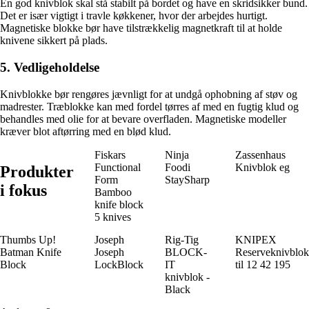
En god knivblok skal stå stabilt på bordet og have en skridsikker bund.
Det er især vigtigt i travle køkkener, hvor der arbejdes hurtigt.
Magnetiske blokke bør have tilstrækkelig magnetkraft til at holde
knivene sikkert på plads.
5. Vedligeholdelse
Knivblokke bør rengøres jævnligt for at undgå ophobning af støv og
madrester. Træblokke kan med fordel tørres af med en fugtig klud og
behandles med olie for at bevare overfladen. Magnetiske modeller
kræver blot aftørring med en blød klud.
Fiskars
Ninja
Zassenhaus
Functional
Foodi
Knivblok eg
Produkter
Form
StaySharp
i fokus
Bamboo
knife block
5 knives
Thumbs Up!
Joseph
Rig-Tig
KNIPEX
Batman Knife
Joseph
BLOCK-
Reserveknivblok
Block
LockBlock
IT
til 12 42 195
knivblok -
Black