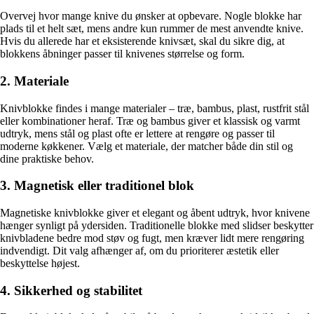
Overvej hvor mange knive du ønsker at opbevare. Nogle blokke har
plads til et helt sæt, mens andre kun rummer de mest anvendte knive.
Hvis du allerede har et eksisterende knivsæt, skal du sikre dig, at
blokkens åbninger passer til knivenes størrelse og form.
2. Materiale
Knivblokke findes i mange materialer – træ, bambus, plast, rustfrit stål
eller kombinationer heraf. Træ og bambus giver et klassisk og varmt
udtryk, mens stål og plast ofte er lettere at rengøre og passer til
moderne køkkener. Vælg et materiale, der matcher både din stil og
dine praktiske behov.
3. Magnetisk eller traditionel blok
Magnetiske knivblokke giver et elegant og åbent udtryk, hvor knivene
hænger synligt på ydersiden. Traditionelle blokke med slidser beskytter
knivbladene bedre mod støv og fugt, men kræver lidt mere rengøring
indvendigt. Dit valg afhænger af, om du prioriterer æstetik eller
beskyttelse højest.
4. Sikkerhed og stabilitet