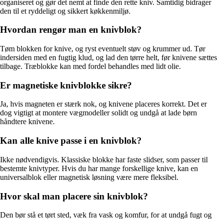
organiseret og gør det nemt at finde den rette kniv. Samtidig bidrager
den til et ryddeligt og sikkert køkkenmiljø.
Hvordan rengør man en knivblok?
Tøm blokken for knive, og ryst eventuelt støv og krummer ud. Tør
indersiden med en fugtig klud, og lad den tørre helt, før knivene sættes
tilbage. Træblokke kan med fordel behandles med lidt olie.
Er magnetiske knivblokke sikre?
Ja, hvis magneten er stærk nok, og knivene placeres korrekt. Det er
dog vigtigt at montere vægmodeller solidt og undgå at lade børn
håndtere knivene.
Kan alle knive passe i en knivblok?
Ikke nødvendigvis. Klassiske blokke har faste slidser, som passer til
bestemte knivtyper. Hvis du har mange forskellige knive, kan en
universalblok eller magnetisk løsning være mere fleksibel.
Hvor skal man placere sin knivblok?
Den bør stå et tørt sted, væk fra vask og komfur, for at undgå fugt og