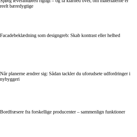
Spørg leverandøren rigtigt – og få klarhed over, om materialerne er
reelt bæredygtige
Facadebeklædning som designgreb: Skab kontrast eller helhed
Når planerne ændrer sig: Sådan tackler du uforudsete udfordringer i
nybyggeri
Bordfræsere fra forskellige producenter – sammenlign funktioner