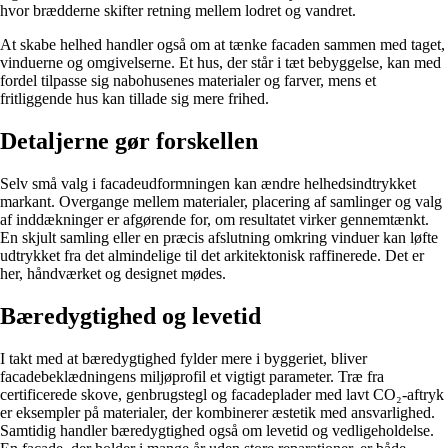
hvor brædderne skifter retning mellem lodret og vandret.
At skabe helhed handler også om at tænke facaden sammen med taget,
vinduerne og omgivelserne. Et hus, der står i tæt bebyggelse, kan med
fordel tilpasse sig nabohusenes materialer og farver, mens et
fritliggende hus kan tillade sig mere frihed.
Detaljerne gør forskellen
Selv små valg i facadeudformningen kan ændre helhedsindtrykket
markant. Overgange mellem materialer, placering af samlinger og valg
af inddækninger er afgørende for, om resultatet virker gennemtænkt.
En skjult samling eller en præcis afslutning omkring vinduer kan løfte
udtrykket fra det almindelige til det arkitektonisk raffinerede. Det er
her, håndværket og designet mødes.
Bæredygtighed og levetid
I takt med at bæredygtighed fylder mere i byggeriet, bliver
facadebeklædningens miljøprofil et vigtigt parameter. Træ fra
certificerede skove, genbrugstegl og facadeplader med lavt CO₂-aftryk
er eksempler på materialer, der kombinerer æstetik med ansvarlighed.
Samtidig handler bæredygtighed også om levetid og vedligeholdelse.