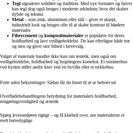
Tegl
signalerer soliditet og tradition. Med nye formater og farver
kan tegl dog også bruges i moderne arkitektur, hvor det skaber
dybde og tekstur.
Metal
– som zink, aluminium eller stål – giver et skarpt,
industrielt look og bruges ofte til at skabe kontrast til blødere
materialer.
Fibercement
og
kompositmaterialer
er populære for deres
holdbarhed og lave vedligeholdelse. De kan efterligne både træ
og sten og giver stor frihed i farvevalg.
Valget af materiale handler ikke kun om æstetik, men også om
vedligeholdelse, holdbarhed og bygningens kontekst. Et sommerhus
ved kysten stiller andre krav end en byvilla eller et rækkehus.
Ferie uden bekymringer: Sådan får du huset til at se beboet ud
Overfladebehandlingens betydning for materialers holdbarhed,
rengøringsvenlighed og æstetik
Spørg leverandøren rigtigt – og få klarhed over, om materialerne er
reelt bæredygtige