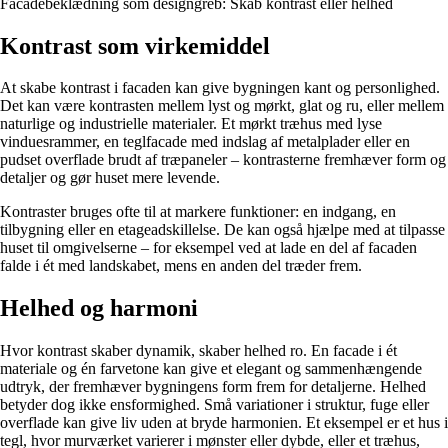
Facadebeklædning som designgreb: Skab kontrast eller helhed
Kontrast som virkemiddel
At skabe kontrast i facaden kan give bygningen kant og personlighed.
Det kan være kontrasten mellem lyst og mørkt, glat og ru, eller mellem
naturlige og industrielle materialer. Et mørkt træhus med lyse
vinduesrammer, en teglfacade med indslag af metalplader eller en
pudset overflade brudt af træpaneler – kontrasterne fremhæver form og
detaljer og gør huset mere levende.
Kontraster bruges ofte til at markere funktioner: en indgang, en
tilbygning eller en etageadskillelse. De kan også hjælpe med at tilpasse
huset til omgivelserne – for eksempel ved at lade en del af facaden
falde i ét med landskabet, mens en anden del træder frem.
Helhed og harmoni
Hvor kontrast skaber dynamik, skaber helhed ro. En facade i ét
materiale og én farvetone kan give et elegant og sammenhængende
udtryk, der fremhæver bygningens form frem for detaljerne. Helhed
betyder dog ikke ensformighed. Små variationer i struktur, fuge eller
overflade kan give liv uden at bryde harmonien. Et eksempel er et hus i
tegl, hvor murværket varierer i mønster eller dybde, eller et træhus,