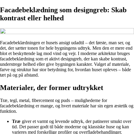
Facadebeklædning som designgreb: Skab
kontrast eller helhed
Facadebeklædningen er husets ansigt udadtil – det første, man ser, og
det, der sætter tonen for hele bygningens udtryk. Men den er mere end
blot et beskyttende lag mod vind og vejr. I moderne arkitektur bruges
facadebeklædning som et aktivt designgreb, der kan skabe kontrast,
understrege helhed eller give bygningen karakter. Valget af materiale,
farve og struktur har stor betydning for, hvordan huset opleves – både
tæt på og på afstand.
Materialer, der former udtrykket
Træ, tegl, metal, fibercement og puds – mulighederne for
facadebeklædning er mange, og hvert materiale har sin egen æstetik og
funktion.
Træ
giver et varmt og levende udtryk, der patinerer smukt over
tid. Det passer godt til både moderne og klassiske huse og kan
varieres med forskellige profiler og overfladebehandlinger.