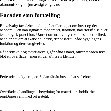
En facade, der holder i mange år uden store reparationer, er både
økonomisk og miljømæssigt en gevinst.
Facaden som fortælling
En velvalgt facadebeklædning fortæller noget om huset og dets
beboere. Den kan signalere modernitet, tradition, naturforståelse eller
teknologisk præcision. Uanset om man vælger kontrast eller helhed,
handler det om at skabe et udtryk, der passer til både bygningens
funktion og dens omgivelser.
Når arkitektur og materialevalg går hånd i hånd, bliver facaden ikke
blot en overflade – men en del af husets identitet.
Ferie uden bekymringer: Sådan får du huset til at se beboet ud
Overfladebehandlingens betydning for materialers holdbarhed,
rengøringsvenlighed og æstetik