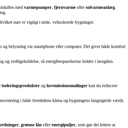
 udskiftes med
varmepumper
,
fjernvarme
eller
solvarmeanlæg
.
ing.
ilket især er vigtigt i tætte, velisolerede bygninger.
n og belysning via smartphone eller computer. Det giver både komfort
ng og vedligeholdelse, så energibesparelserne holder i længden.
 isoleringsprodukter
og
lavemissionsmalinger
kan du reducere
 investering i både fremtidens klima og bygningens langsigtede værdi.
sordninger
,
grønne lån
eller
energipuljer
, som gør det lettere at