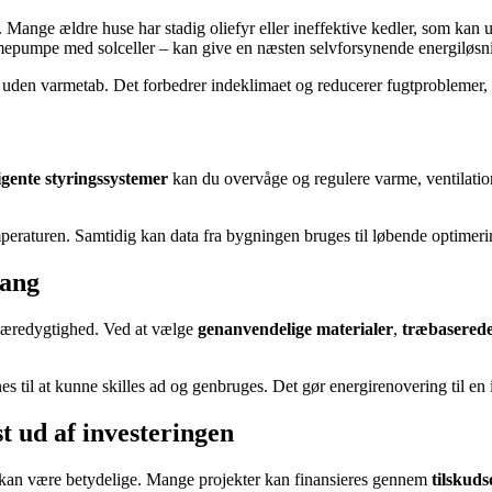
 Mange ældre huse har stadig oliefyr eller ineffektive kedler, som kan
rmepumpe med solceller – kan give en næsten selvforsynende energiløsn
t uden varmetab. Det forbedrer indeklimaet og reducerer fugtproblemer, hv
ligente styringssystemer
kan du overvåge og regulere varme, ventilatio
mperaturen. Samtidig kan data fra bygningen bruges til løbende optimeri
gang
bæredygtighed. Ved at vælge
genanvendelige materialer
,
træbaserede
 til at kunne skilles ad og genbruges. Det gør energirenovering til en
 ud af investeringen
kan være betydelige. Mange projekter kan finansieres gennem
tilskud