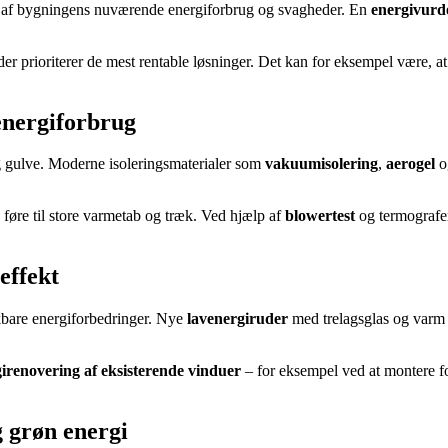
llede af bygningens nuværende energiforbrug og svagheder. En
energivurd
r prioriterer de mest rentable løsninger. Det kan for eksempel være, at
 energiforbrug
g gulve. Moderne isoleringsmaterialer som
vakuumisolering
,
aerogel
o
føre til store varmetab og træk. Ved hjælp af
blowertest
og termografer
effekt
kbare energiforbedringer. Nye
lavenergiruder
med trelagsglas og varm 
irenovering af eksisterende vinduer
– for eksempel ved at montere fo
g grøn energi