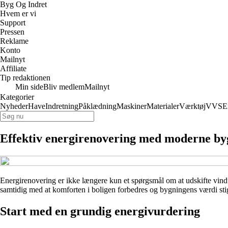
Byg Og Indret
Hvem er vi
Support
Pressen
Reklame
Konto
Mailnyt
Affiliate
Tip redaktionen
Min side
Bliv medlem
Mailnyt
Kategorier
Nyheder
Have
Indretning
Påklædning
Maskiner
Materialer
Værktøj
VVS
E
Effektiv energirenovering med moderne by
Energirenovering er ikke længere kun et spørgsmål om at udskifte vind
samtidig med at komforten i boligen forbedres og bygningens værdi stige
Start med en grundig energivurdering