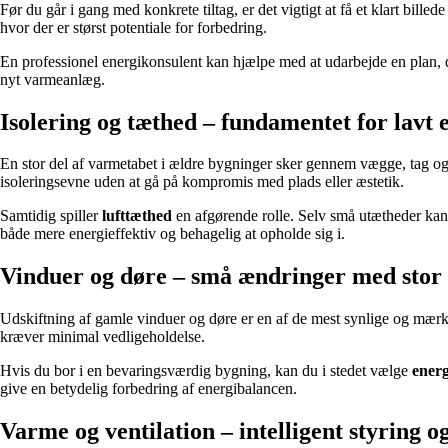
Før du går i gang med konkrete tiltag, er det vigtigt at få et klart bi
hvor der er størst potentiale for forbedring.
En professionel energikonsulent kan hjælpe med at udarbejde en plan, de
nyt varmeanlæg.
Isolering og tæthed – fundamentet for lavt
En stor del af varmetabet i ældre bygninger sker gennem vægge, tag o
isoleringsevne uden at gå på kompromis med plads eller æstetik.
Samtidig spiller
lufttæthed
en afgørende rolle. Selv små utætheder kan 
både mere energieffektiv og behagelig at opholde sig i.
Vinduer og døre – små ændringer med stor 
Udskiftning af gamle vinduer og døre er en af de mest synlige og mær
kræver minimal vedligeholdelse.
Hvis du bor i en bevaringsværdig bygning, kan du i stedet vælge
energ
give en betydelig forbedring af energibalancen.
Varme og ventilation – intelligent styring o