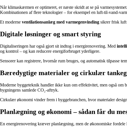
Når klimaskærmen er optimeret, er næste skridt at se på varmesystemet.
Kombinationen af flere teknologier – for eksempel en luft-til-vand-va
Et moderne
ventilationsanlæg med varmegenvinding
sikrer frisk luf
Digitale løsninger og smart styring
Digitaliseringen har også gjort sit indtog i energirenovering. Med
intel
og kontrol – og kan reducere energiforbruget yderligere.
Sensorer kan registrere, hvornår rum bruges, og automatisk tilpasse te
Bæredygtige materialer og cirkulær tanke
Moderne byggeteknik handler ikke kun om effektivitet, men også om 
bygningens samlede CO₂-aftryk.
Cirkulær økonomi vinder frem i byggebranchen, hvor materialer designes
Planlægning og økonomi – sådan får du mest
En energirenovering kræver planlægning, men de økonomiske fordele 