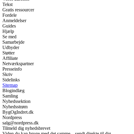
Tekst
Gratis ressourcer
Fordele
Anmeldelser
Guides
Hjælp
Se med
Samarbejde
Udbyder
Støtter
Affiliate
Netværkspartner
Presseinfo
Skriv
Sidelinks
Sitemap
Blogindlæg
Samling
Nyhedssektion
Nyhedsstrøm
BygOgIndret.dk
Nordpress
salg@nordpress.dk
Tilmeld dig nyhedsbrevet
Viden du kan bruge med det samme – sendt direkte til dig.