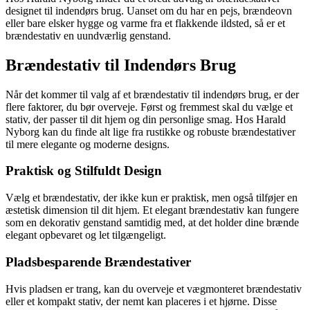
designet til indendørs brug. Uanset om du har en pejs, brændeovn
eller bare elsker hygge og varme fra et flakkende ildsted, så er et
brændestativ en uundværlig genstand.
Brændestativ til Indendørs Brug
Når det kommer til valg af et brændestativ til indendørs brug, er der
flere faktorer, du bør overveje. Først og fremmest skal du vælge et
stativ, der passer til dit hjem og din personlige smag. Hos Harald
Nyborg kan du finde alt lige fra rustikke og robuste brændestativer
til mere elegante og moderne designs.
Praktisk og Stilfuldt Design
Vælg et brændestativ, der ikke kun er praktisk, men også tilføjer en
æstetisk dimension til dit hjem. Et elegant brændestativ kan fungere
som en dekorativ genstand samtidig med, at det holder dine brænde
elegant opbevaret og let tilgængeligt.
Pladsbesparende Brændestativer
Hvis pladsen er trang, kan du overveje et vægmonteret brændestativ
eller et kompakt stativ, der nemt kan placeres i et hjørne. Disse