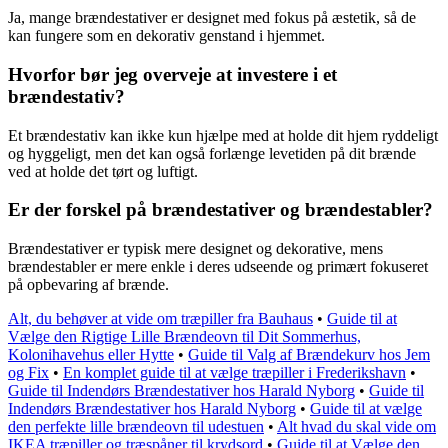
Ja, mange brændestativer er designet med fokus på æstetik, så de
kan fungere som en dekorativ genstand i hjemmet.
Hvorfor bør jeg overveje at investere i et
brændestativ?
Et brændestativ kan ikke kun hjælpe med at holde dit hjem ryddeligt
og hyggeligt, men det kan også forlænge levetiden på dit brænde
ved at holde det tørt og luftigt.
Er der forskel på brændestativer og brændestabler?
Brændestativer er typisk mere designet og dekorative, mens
brændestabler er mere enkle i deres udseende og primært fokuseret
på opbevaring af brænde.
Alt, du behøver at vide om træpiller fra Bauhaus
•
Guide til at
Vælge den Rigtige Lille Brændeovn til Dit Sommerhus,
Kolonihavehus eller Hytte
•
Guide til Valg af Brændekurv hos Jem
og Fix
•
En komplet guide til at vælge træpiller i Frederikshavn
•
Guide til Indendørs Brændestativer hos Harald Nyborg
•
Guide til
Indendørs Brændestativer hos Harald Nyborg
•
Guide til at vælge
den perfekte lille brændeovn til udestuen
•
Alt hvad du skal vide om
IKEA træpiller og træspåner til krydsord
•
Guide til at Vælge den