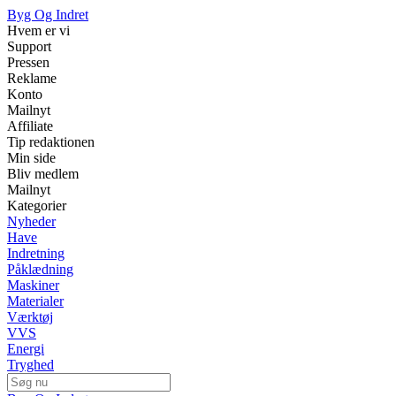
Byg Og Indret
Hvem er vi
Support
Pressen
Reklame
Konto
Mailnyt
Affiliate
Tip redaktionen
Min side
Bliv medlem
Mailnyt
Kategorier
Nyheder
Have
Indretning
Påklædning
Maskiner
Materialer
Værktøj
VVS
Energi
Tryghed