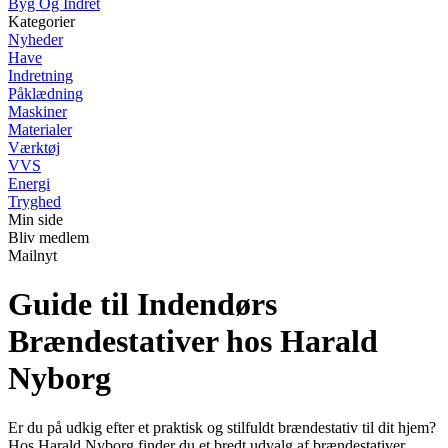
Byg Og Indret
Kategorier
Nyheder
Have
Indretning
Påklædning
Maskiner
Materialer
Værktøj
VVS
Energi
Tryghed
Min side
Bliv medlem
Mailnyt
Guide til Indendørs
Brændestativer hos Harald
Nyborg
Er du på udkig efter et praktisk og stilfuldt brændestativ til dit hjem?
Hos Harald Nyborg finder du et bredt udvalg af brændestativer