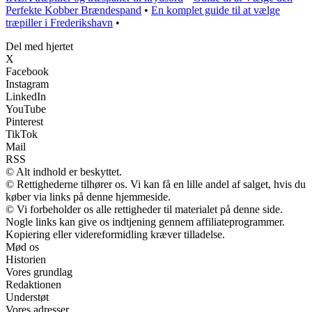
Perfekte Kobber Brændespand
•
En komplet guide til at vælge
træpiller i Frederikshavn
•
Del med hjertet
X
Facebook
Instagram
LinkedIn
YouTube
Pinterest
TikTok
Mail
RSS
© Alt indhold er beskyttet.
© Rettighederne tilhører os. Vi kan få en lille andel af salget, hvis du
køber via links på denne hjemmeside.
© Vi forbeholder os alle rettigheder til materialet på denne side.
Nogle links kan give os indtjening gennem affiliateprogrammer.
Kopiering eller videreformidling kræver tilladelse.
Mød os
Historien
Vores grundlag
Redaktionen
Understøt
Vores adresser