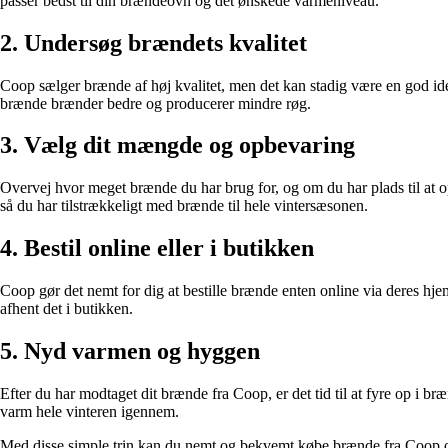
passer bedst til din brændeovn og det ønskede varmeniveau.
2. Undersøg brændets kvalitet
Coop sælger brænde af høj kvalitet, men det kan stadig være en god idé 
brænde brænder bedre og producerer mindre røg.
3. Vælg dit mængde og opbevaring
Overvej hvor meget brænde du har brug for, og om du har plads til at o
så du har tilstrækkeligt med brænde til hele vintersæsonen.
4. Bestil online eller i butikken
Coop gør det nemt for dig at bestille brænde enten online via deres hjem
afhent det i butikken.
5. Nyd varmen og hyggen
Efter du har modtaget dit brænde fra Coop, er det tid til at fyre op i
varm hele vinteren igennem.
Med disse simple trin kan du nemt og bekvemt købe brænde fra Coop og