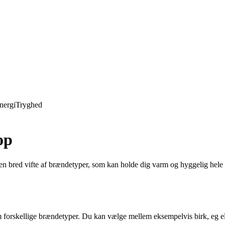
nergi
Tryghed
op
n bred vifte af brændetyper, som kan holde dig varm og hyggelig hele vi
orskellige brændetyper. Du kan vælge mellem eksempelvis birk, eg elle