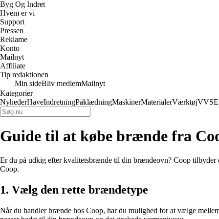
Byg Og Indret
Hvem er vi
Support
Pressen
Reklame
Konto
Mailnyt
Affiliate
Tip redaktionen
Min side
Bliv medlem
Mailnyt
Kategorier
Nyheder
Have
Indretning
Påklædning
Maskiner
Materialer
Værktøj
VVS
E
Guide til at købe brænde fra Co
Er du på udkig efter kvalitetsbrænde til din brændeovn? Coop tilbyder e
Coop.
1. Vælg den rette brændetype
Når du handler brænde hos Coop, har du mulighed for at vælge mellem f