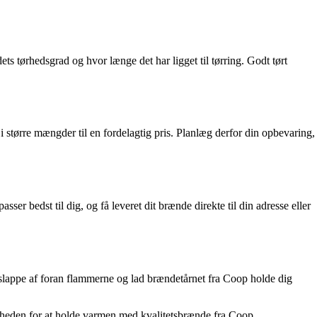
s tørhedsgrad og hvor længe det har ligget til tørring. Godt tørt
 større mængder til en fordelagtig pris. Planlæg derfor din opbevaring,
er bedst til dig, og få leveret dit brænde direkte til din adresse eller
t slappe af foran flammerne og lad brændetårnet fra Coop holde dig
gheden for at holde varmen med kvalitetsbrænde fra Coop.