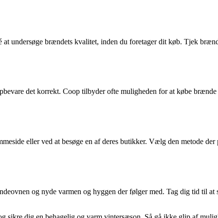
at undersøge brændets kvalitet, inden du foretager dit køb. Tjek brændet
pbevare det korrekt. Coop tilbyder ofte muligheden for at købe brænde i
meside eller ved at besøge en af deres butikker. Vælg den metode der pass
 brændeovnen og nyde varmen og hyggen der følger med. Tag dig tid til a
 sikre dig en behagelig og varm vintersæson. Så gå ikke glip af muli