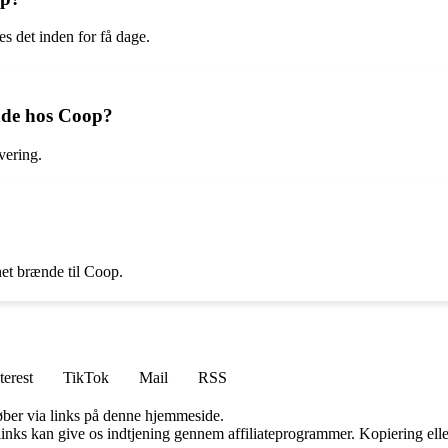
s det inden for få dage.
nde hos Coop?
vering.
et brænde til Coop.
terest
TikTok
Mail
RSS
 køber via links på denne hjemmeside.
 links kan give os indtjening gennem affiliateprogrammer. Kopiering elle