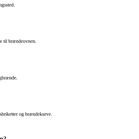
ngssted.
?
me til brændeovnen.
egbrænde.
briketter og brændekurve.
op?