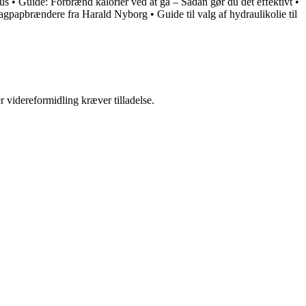
us
•
Guide: Forbrænd kalorier ved at gå – Sådan gør du det effektivt
•
 tagpapbrændere fra Harald Nyborg
•
Guide til valg af hydraulikolie til
r videreformidling kræver tilladelse.