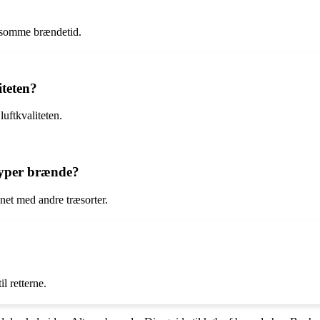
angsomme brændetid.
iteten?
uftkvaliteten.
typer brænde?
et med andre træsorter.
l retterne.