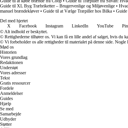
Guide til at købe brænde fra Coop
•
Guide til Træpiller fra Silvan: Hva
Guide til XL Byg Træbriketter – Brugervenlige og Miljøvenlige
•
Hvad
manuel brændekløver
•
Guide til at Vælge Træpiller hos Bilka
•
Guide 
Del med hjertet
X
Facebook
Instagram
LinkedIn
YouTube
Pin
© Alt indhold er beskyttet.
© Rettighederne tilhører os. Vi kan få en lille andel af salget, hvis du
© Vi forbeholder os alle rettigheder til materialet på denne side. Nogle
Mød os
Historien
Vores grundlag
Redaktionen
Understøt
Vores adresser
Tekst
Gratis ressourcer
Fordele
Anmeldelser
Guides
Hjælp
Se med
Samarbejde
Udbyder
Støtter