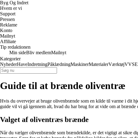
Byg Og Indret
Hvem er vi
Support
Pressen
Reklame
Konto
Mailnyt
Affiliate
Tip redaktionen
Min side
Bliv medlem
Mailnyt
Kategorier
Nyheder
Have
Indretning
Påklædning
Maskiner
Materialer
Værktøj
VVS
E
Guide til at brænde oliventræ
Hvis du overvejer at bruge olivenbrænde som en kilde til varme i dit hj
guide vil vi gå igennem alt, hvad du har brug for at vide om at brænde
Valget af oliventræs brænde
Når du vælger olivenbrænde som brændekilde, er det vigtigt at sikre d