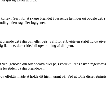
t er tørt og egnet til brug.
 korrekt. Sørg for at skære brændet i passende længder og opdele det, s
ænding uden røg eller lugtgener.
 brænde det i din ovn eller pejs. Sørg for at bygge en stabil ild og give t
 flamme, der er ideel til opvarmning af dit hjem.
t vedligeholde din brændeovn eller pejs korrekt. Rens asken regelmæssigt
ge levetiden på din brændeovn.
 effektiv måde at holde dit hjem varmt på. Ved at følge disse retnin