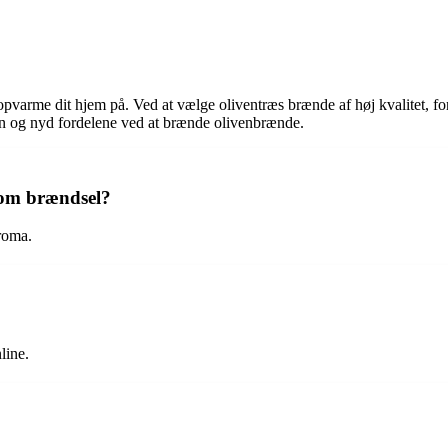
arme dit hjem på. Ved at vælge oliventræs brænde af høj kvalitet, for
en og nyd fordelene ved at brænde olivenbrænde.
som brændsel?
roma.
line.