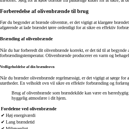
træsorter. Sørg for at købe brænde fra pålidelige kilder for at sikre, at de
Forberedelse af olivenbrænde til brug
Før du begynder at brænde oliventræ, er det vigtigt at klargøre brændet
afgørende at lade brændet tørre ordentligt for at sikre en effektiv forbr
Brænding af olivenbrænde
Når du har forberedt dit olivenbrænde korrekt, er det tid til at begynde at
forbrændingstemperatur. Olivenbrænde producerer en varm og behagelig
Vedligeholdelse af din brændeovn
Når du brænder olivenbrænde regelmæssigt, er det vigtigt at sørge for a
utætheder. En velholdt ovn vil sikre en effektiv forbrænding og forlæn
Brug af olivenbrænde som brændekilde kan være en bæredygtig og
hyggelig atmosfære i dit hjem.
Fordelene ved olivenbrænde
✔ Høj energiværdi
✔ Lang brændetid
✔ Miljøvenligt