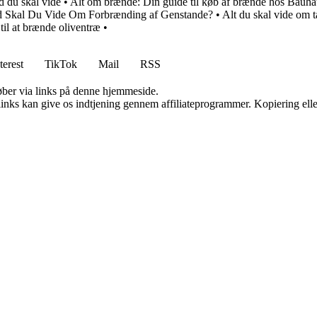
d du skal vide
•
Alt om brænde: Din guide til køb af brænde hos Bauha
 Skal Du Vide Om Forbrænding af Genstande?
•
Alt du skal vide om
til at brænde oliventræ
•
terest
TikTok
Mail
RSS
 køber via links på denne hjemmeside.
 links kan give os indtjening gennem affiliateprogrammer. Kopiering elle