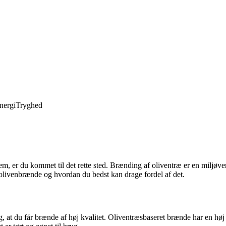
nergi
Tryghed
em, er du kommet til det rette sted. Brænding af oliventræ er en miljøv
 olivenbrænde og hvordan du bedst kan drage fordel af det.
ig, at du får brænde af høj kvalitet. Oliventræsbaseret brænde har en 