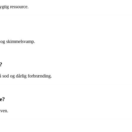
ygtig ressource.
ug og skimmelsvamp.
?
gå sod og dårlig forbrænding.
e?
iven.